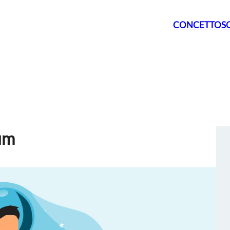
CONCETTO
S
um