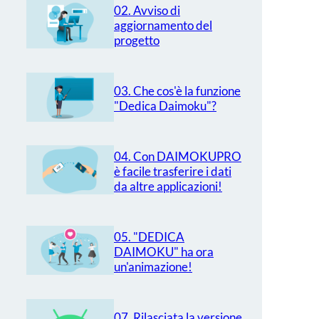
02. Avviso di
aggiornamento del
progetto
03. Che cos'è la funzione
"Dedica Daimoku"?
04. Con DAIMOKUPRO
è facile trasferire i dati
da altre applicazioni!
05. "DEDICA
DAIMOKU" ha ora
un'animazione!
07. Rilasciata la versione