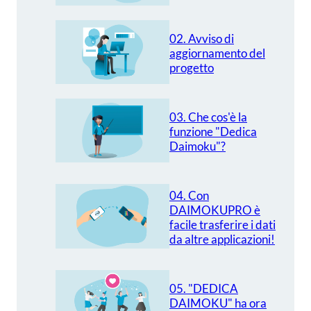
02. Avviso di
aggiornamento del
progetto
03. Che cos'è la
funzione "Dedica
Daimoku"?
04. Con
DAIMOKUPRO è
facile trasferire i dati
da altre applicazioni!
05. "DEDICA
DAIMOKU" ha ora