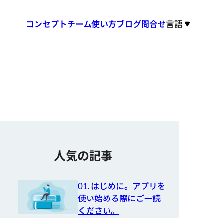
コンセプト
チーム
使い方
ブログ
問合せ
言語
人気の記事
01. はじめに。アプリを
使い始める際にご一読
ください。