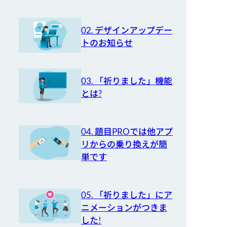
02. デザインアップデー
トのお知らせ
03. 「祈りました」機能
とは?
04. 題目PROでは他アプ
リからの乗り換えが簡
単です
05. 「祈りました」にア
ニメーションがつきま
した!